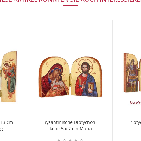
x13 cm
Byzantinische Diptychon-
Tripty
ng
Ikone 5 x 7 cm Maria
Eleusa
imme