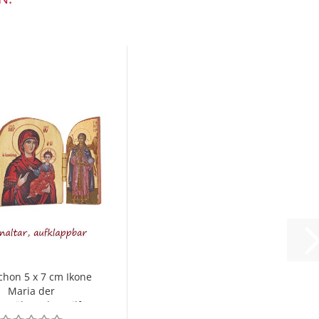
chon 5 x 7 cm Ikone
Maria der
rwährenden Hilfe