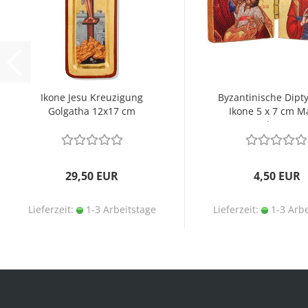
Ikone Jesu Kreuzigung
Byzantinische Dipt
Golgatha 12x17 cm
Ikone 5 x 7 cm M
Eleusa
29,50 EUR
4,50 EUR
Lieferzeit:
1-3 Arbeitstage
Lieferzeit:
1-3 Arbe