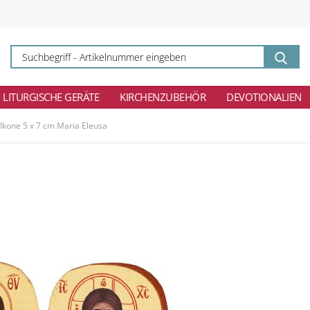
Su
-
Ar
ei
LITURGISCHE GERÄTE
KIRCHENZUBEHÖR
DEVOTIONALIEN
Ikone 5 x 7 cm Maria Eleusa