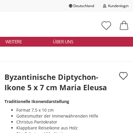
Deutschland
Kundenlogin
Lieferland
chbegriff
tikelnummer
E-Mail
ngeben
WEITERE
ÜBER UNS
Passwort
A
Byzantinische Diptychon-
d
Ikone 5 x 7 cm Maria Eleusa
Konto erstellen
M
Passwort vergessen?
Traditionelle Ikonendarstellung
Format 7,5 x 10 cm
Gottesmutter der Immerwährenden Hilfe
Christus Pantokrator
Klappbare Reiseikone aus Holz