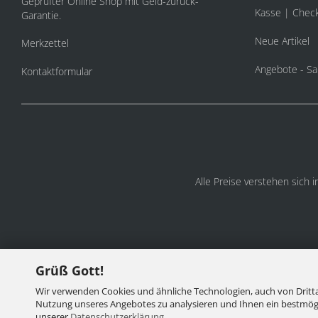
Geprüfter Online Shop mit Geld-zurück-
Kasse | Chec
Garantie.
Neue Artikel
Merkzettel
Angebote - Sa
Kontaktformular
Alle Preise verstehen sich 
Grüß Gott!
Wir verwenden Cookies und ähnliche Technologien, auch von Dritta
Nutzung unseres Angebotes zu analysieren und Ihnen ein bestmögli
unserer
Datenschutzerklärung
.