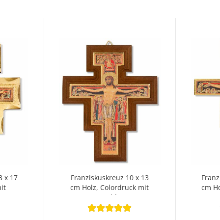
3 x 17
Franziskuskreuz 10 x 13
Franz
it
cm Holz, Colordruck mit
cm Ho
gold