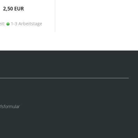
2,50 EUR
eit:
1-3 Arbeitstage
fsformular