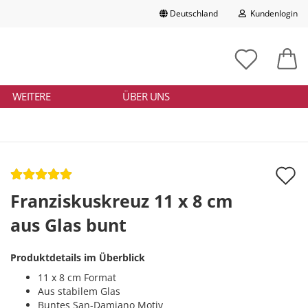
Deutschland
Kundenlogin
Lieferland
chbegriff
tikelnummer
E-Mail
ngeben
WEITERE
ÜBER UNS
Passwort
A
d
Franziskuskreuz 11 x 8 cm
Konto erstellen
M
aus Glas bunt
Passwort vergessen?
Produktdetails im Überblick
11 x 8 cm Format
Aus stabilem Glas
Buntes San-Damiano Motiv