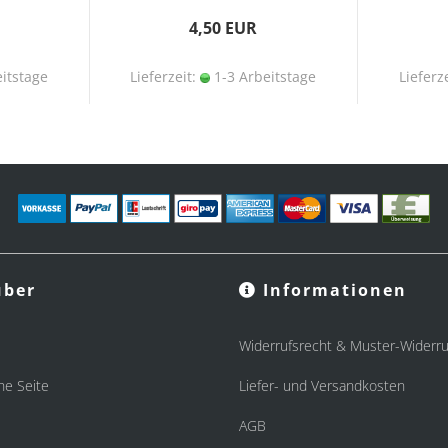
4,50 EUR
itstage
Lieferzeit:
1-3 Arbeitstage
Lieferz
ber
Informationen
Widerrufsrecht & Muster-Widerru
he Seite
Liefer- und Versandkosten
AGB