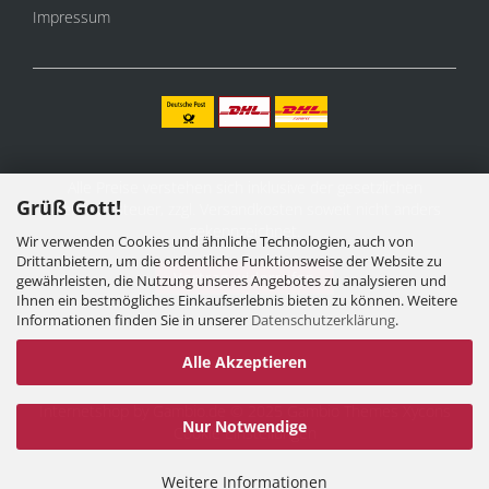
Impressum
Alle Preise verstehen sich inklusive der gesetzlichen
Grüß Gott!
Mehrwertsteuer, zzgl.
Versandkosten
soweit nicht anders
gekennzeichnet.
Wir verwenden Cookies und ähnliche Technologien, auch von
Drittanbietern, um die ordentliche Funktionsweise der Website zu
Vertrag widerrufen
gewährleisten, die Nutzung unseres Angebotes zu analysieren und
Ihnen ein bestmögliches Einkaufserlebnis bieten zu können. Weitere
Informationen finden Sie in unserer
Datenschutzerklärung
.
Alle Akzeptieren
Internetshop
by Gambio.de © 2025 Gambio Themes
Xycons
Nur Notwendige
Cookie Einstellungen
Weitere Informationen