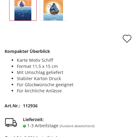
A
d
Kompakter Überblick
M
Karte Motiv Schiff
Format 11,5 x 15 cm
Mit Umschlag geliefert
Stabiler Karton Druck
Für Glückwünsche geeignet
Für kirchliche Anlässe
Art.Nr.:
112936
Lieferzeit:
1-3 Arbeitstage
(Ausland abweichend)