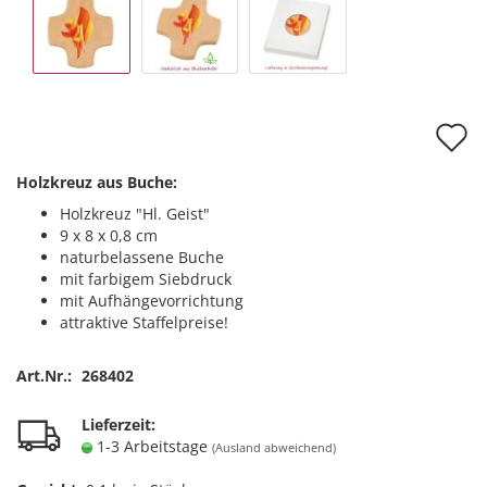
A
d
Holzkreuz aus Buche:
M
Holzkreuz "Hl. Geist"
9 x 8 x 0,8 cm
naturbelassene Buche
mit farbigem Siebdruck
mit Aufhängevorrichtung
attraktive Staffelpreise!
Art.Nr.:
268402
Lieferzeit:
1-3 Arbeitstage
(Ausland abweichend)