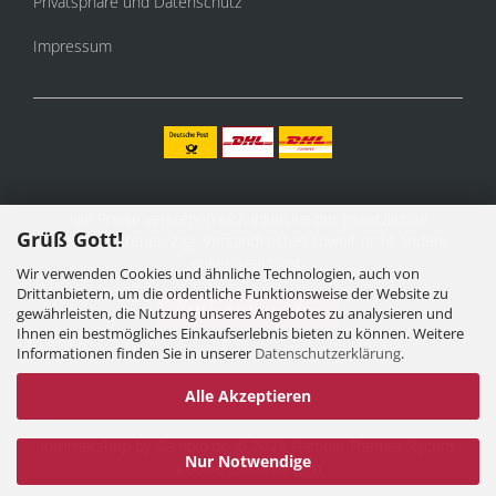
Privatsphäre und Datenschutz
Impressum
Alle Preise verstehen sich inklusive der gesetzlichen
Grüß Gott!
Mehrwertsteuer, zzgl.
Versandkosten
soweit nicht anders
gekennzeichnet.
Wir verwenden Cookies und ähnliche Technologien, auch von
Drittanbietern, um die ordentliche Funktionsweise der Website zu
Vertrag widerrufen
gewährleisten, die Nutzung unseres Angebotes zu analysieren und
Ihnen ein bestmögliches Einkaufserlebnis bieten zu können. Weitere
Informationen finden Sie in unserer
Datenschutzerklärung
.
Alle Akzeptieren
Internetshop
by Gambio.de © 2025 Gambio Themes
Xycons
Nur Notwendige
Cookie Einstellungen