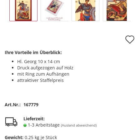
A
d
Ihre Vorteile im Überblick:
M
Hl. Georg 10 x 14 cm
Druck aufgezogen auf Holz
mit Ring zum Aufhängen
attraktiver Staffelpreis
Art.Nr.:
167779
Lieferzeit:
1-3 Arbeitstage
(Ausland abweichend)
Gewicht:
0.25
kg je Stück