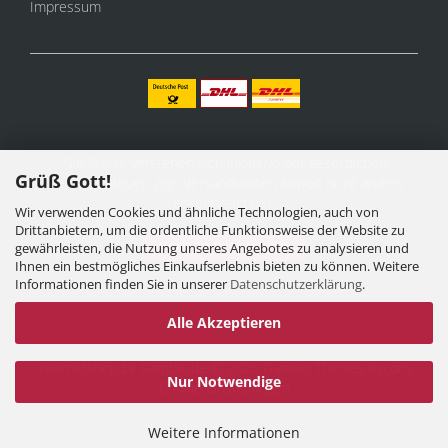
Impressum
Alle Preise verstehen sich inklusive der gesetzlichen
Grüß Gott!
Mehrwertsteuer, zzgl.
Versandkosten
soweit nicht anders
gekennzeichnet.
Wir verwenden Cookies und ähnliche Technologien, auch von
Drittanbietern, um die ordentliche Funktionsweise der Website zu
Vertrag widerrufen
gewährleisten, die Nutzung unseres Angebotes zu analysieren und
Ihnen ein bestmögliches Einkaufserlebnis bieten zu können. Weitere
Informationen finden Sie in unserer
Datenschutzerklärung
.
Alle Akzeptieren
Internetshop
by Gambio.de © 2025 Gambio Themes
Xycons
Nur Notwendige
Cookie Einstellungen
Weitere Informationen