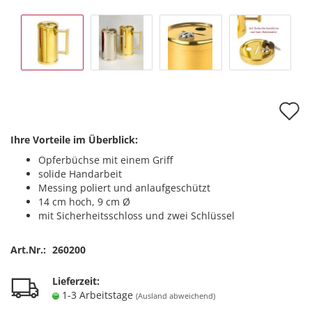
A
d
Ihre Vorteile im Überblick:
M
Opferbüchse mit einem Griff
solide Handarbeit
Messing poliert und anlaufgeschützt
14 cm hoch, 9 cm Ø
mit Sicherheitsschloss und zwei Schlüssel
Art.Nr.:
260200
Lieferzeit:
1-3 Arbeitstage
(Ausland abweichend)