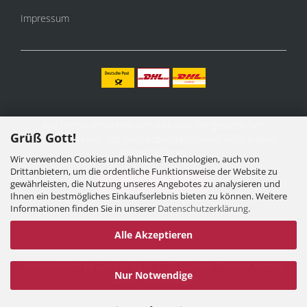
Impressum
Alle Preise verstehen sich inklusive der gesetzlichen
Grüß Gott!
Mehrwertsteuer, zzgl.
Versandkosten
soweit nicht anders
gekennzeichnet.
Wir verwenden Cookies und ähnliche Technologien, auch von
Drittanbietern, um die ordentliche Funktionsweise der Website zu
Vertrag widerrufen
gewährleisten, die Nutzung unseres Angebotes zu analysieren und
Ihnen ein bestmögliches Einkaufserlebnis bieten zu können. Weitere
Informationen finden Sie in unserer
Datenschutzerklärung
.
Alle Akzeptieren
Internetshop
by Gambio.de © 2025 Gambio Themes
Xycons
Nur Notwendige
Cookie Einstellungen