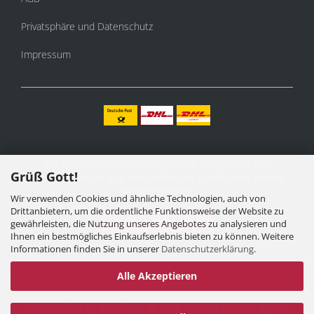
Privatsphäre und Datenschutz
Impressum
Alle Preise verstehen sich inklusive der gesetzlichen
Grüß Gott!
Mehrwertsteuer, zzgl.
Versandkosten
soweit nicht anders
gekennzeichnet.
Wir verwenden Cookies und ähnliche Technologien, auch von
Drittanbietern, um die ordentliche Funktionsweise der Website zu
Vertrag widerrufen
gewährleisten, die Nutzung unseres Angebotes zu analysieren und
Ihnen ein bestmögliches Einkaufserlebnis bieten zu können. Weitere
Informationen finden Sie in unserer
Datenschutzerklärung
.
Alle Akzeptieren
Internetshop
by Gambio.de © 2025 Gambio Themes
Xycons