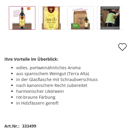
A
d
Ihre Vorteile im Überblick:
M
volles, portweinähnliches Aroma
aus spanischem Weingut (Terra Alta)
in der Glasflasche mit Schraubverschluss
nach kanonischem Recht zubereitet
harmonischer Likörwein
rot-braune Färbung
in Holzfässern gereift
Art.Nr.:
333499