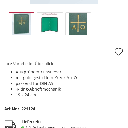
A
d
Ihre Vorteile im Überblick:
M
Aus grünem Kunstleder
mit gold gesticktem Kreuz A + O
passend für DIN A5
4-Ring-Abheftmechanik
19 x 24 cm
Art.Nr.:
221124
Lieferzeit:
1-3 Arbeitstage
(Ausland abweichend)