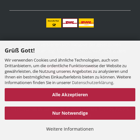
Alle Preise verstehen sich inklusive der gesetzlichen
Grüß Gott!
Mehrwertsteuer, zzgl.
Versandkosten
soweit nicht anders
gekennzeichnet.
Wir verwenden Cookies und ähnliche Technologien, auch von
Drittanbietern, um die ordentliche Funktionsweise der Website zu
Vertrag widerrufen
gewährleisten, die Nutzung unseres Angebotes zu analysieren und
Ihnen ein bestmögliches Einkaufserlebnis bieten zu können. Weitere
Informationen finden Sie in unserer
Datenschutzerklärung
.
Alle Akzeptieren
Internetshop
by Gambio.de © 2025 Gambio Themes
Xycons
Nur Notwendige
Cookie Einstellungen
Weitere Informationen