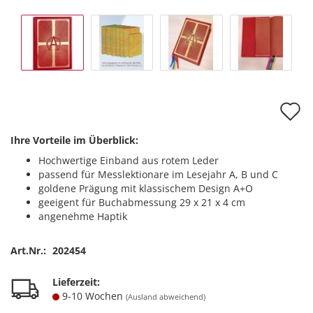
A
d
Ihre Vorteile im Überblick:
M
Hochwertige Einband aus rotem Leder
passend für Messlektionare im Lesejahr A, B und C
goldene Prägung mit klassischem Design A+O
geeigent für Buchabmessung 29 x 21 x 4 cm
angenehme Haptik
Art.Nr.:
202454
Lieferzeit:
9-10 Wochen
(Ausland abweichend)