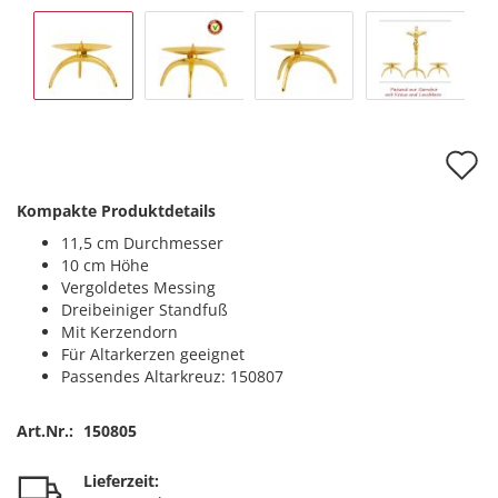
A
d
Kompakte Produktdetails
M
11,5 cm Durchmesser
10 cm Höhe
Vergoldetes Messing
Dreibeiniger Standfuß
Mit Kerzendorn
Für Altarkerzen geeignet
Passendes Altarkreuz: 150807
Art.Nr.:
150805
Lieferzeit: