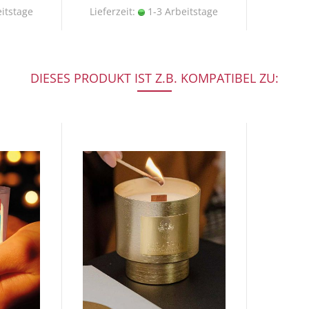
itstage
Lieferzeit:
1-3 Arbeitstage
DIESES PRODUKT IST Z.B. KOMPATIBEL ZU: