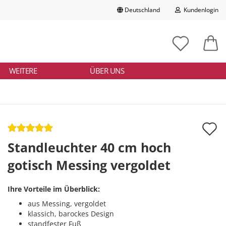
Deutschland
Kundenlogin
Lieferland
chbegriff
tikelnummer
E-Mail
ngeben
WEITERE
ÜBER UNS
Passwort
A
d
Standleuchter 40 cm hoch
Konto erstellen
M
gotisch Messing vergoldet
Passwort vergessen?
Ihre Vorteile im Überblick:
aus Messing, vergoldet
klassich, barockes Design
standfester Fuß