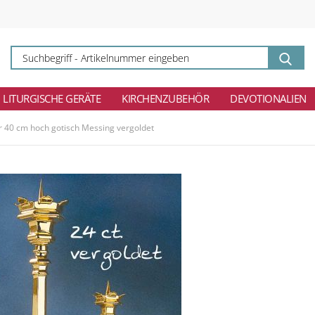
Su
-
Ar
ei
LITURGISCHE GERÄTE
KIRCHENZUBEHÖR
DEVOTIONALIEN
r 40 cm hoch gotisch Messing vergoldet