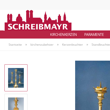
KIRCHENKERZEN
PARAMENTE
»
»
»
Startseite
kirchenzubehoer
Kerzenleuchter
Standleuchte