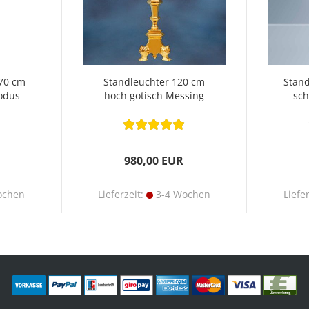
 70 cm
Standleuchter 120 cm
Stand
odus
hoch gotisch Messing
sch
vergoldet
980,00 EUR
ochen
Lieferzeit:
3-4 Wochen
Liefe