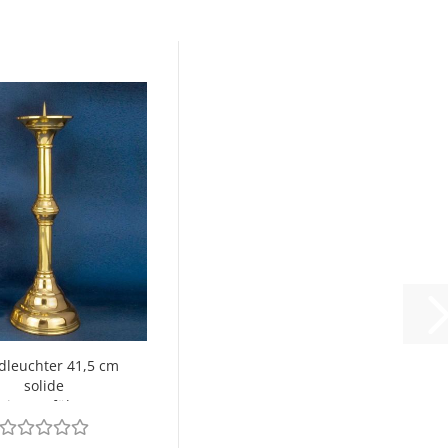
dleuchter 41,5 cm
solide
singausführung -
euchterschale...