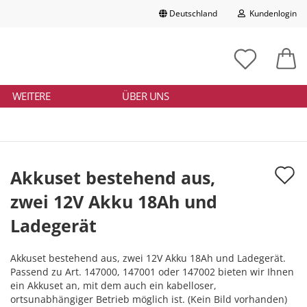
Deutschland
Kundenlogin
Lieferland
chbegriff
tikelnummer
E-Mail
ngeben
WEITERE
ÜBER UNS
Passwort
A
Akkuset bestehend aus,
d
zwei 12V Akku 18Ah und
Konto erstellen
M
Ladegerät
Passwort vergessen?
Akkuset bestehend aus, zwei 12V Akku 18Ah und Ladegerät.
Passend zu Art. 147000, 147001 oder 147002 bieten wir Ihnen
ein Akkuset an, mit dem auch ein kabelloser,
ortsunabhängiger Betrieb möglich ist. (Kein Bild vorhanden)