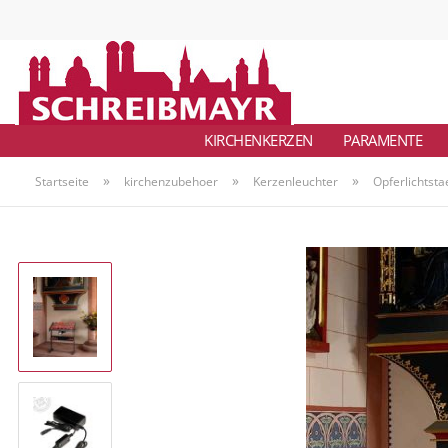
KIRCHENKERZEN
PARAMENTE
»
»
»
Startseite
kirchenzubehoer
Kerzenleuchter
Opferlichtst