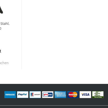
 Stahl,
0
zen...
R
ochen