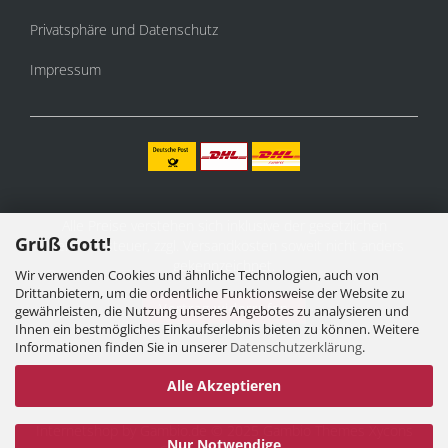
Privatsphäre und Datenschutz
Impressum
Alle Preise verstehen sich inklusive der gesetzlichen
Grüß Gott!
Mehrwertsteuer, zzgl.
Versandkosten
soweit nicht anders
gekennzeichnet.
Wir verwenden Cookies und ähnliche Technologien, auch von
Drittanbietern, um die ordentliche Funktionsweise der Website zu
Vertrag widerrufen
gewährleisten, die Nutzung unseres Angebotes zu analysieren und
Ihnen ein bestmögliches Einkaufserlebnis bieten zu können. Weitere
Informationen finden Sie in unserer
Datenschutzerklärung
.
Alle Akzeptieren
Internetshop
by Gambio.de © 2025 Gambio Themes
Xycons
Nur Notwendige