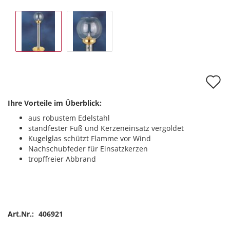
A
d
Ihre Vorteile im Überblick:
M
aus robustem Edelstahl
standfester Fuß und Kerzeneinsatz vergoldet
Kugelglas schützt Flamme vor Wind
Nachschubfeder für Einsatzkerzen
tropffreier Abbrand
Art.Nr.:
406921