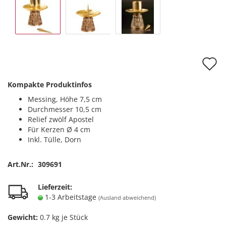
A
d
Kompakte Produktinfos
M
Messing, Höhe 7,5 cm
Durchmesser 10,5 cm
Relief zwölf Apostel
Für Kerzen Ø 4 cm
Inkl. Tülle, Dorn
Art.Nr.:
309691
Lieferzeit:
1-3 Arbeitstage
(Ausland abweichend)
Gewicht:
0.7
kg je Stück