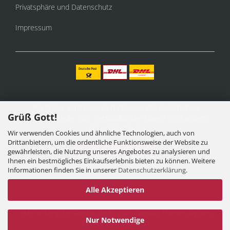
Privatsphäre und Datenschutz
Impressum
Alle Preise verstehen sich inklusive der gesetzlichen
Grüß Gott!
Mehrwertsteuer, zzgl.
Versandkosten
soweit nicht anders
gekennzeichnet.
Wir verwenden Cookies und ähnliche Technologien, auch von
Drittanbietern, um die ordentliche Funktionsweise der Website zu
Vertrag widerrufen
gewährleisten, die Nutzung unseres Angebotes zu analysieren und
Ihnen ein bestmögliches Einkaufserlebnis bieten zu können. Weitere
Informationen finden Sie in unserer
Datenschutzerklärung
.
Alle Akzeptieren
Internetshop
by Gambio.de © 2025 Gambio Themes
Xycons
Nur Notwendige
Cookie Einstellungen