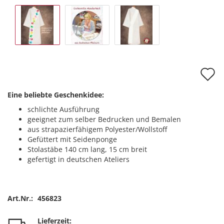
A
d
Eine beliebte Geschenkidee:
M
schlichte Ausführung
geeignet zum selber Bedrucken und Bemalen
aus strapazierfähigem Polyester/Wollstoff
Gefüttert mit Seidenponge
Stolastäbe 140 cm lang, 15 cm breit
gefertigt in deutschen Ateliers
Art.Nr.:
456823
Lieferzeit: