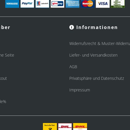
ber
Informationen
Widerrufsrecht & Muster-Widerru
he Seite
Liefer- und Versandkosten
AGB
kout
Privatsphäre und Datenschutz
Impressum
le%