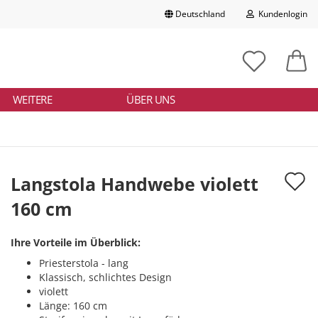
Deutschland
Kundenlogin
Lieferland
chbegriff
tikelnummer
E-Mail
ngeben
WEITERE
ÜBER UNS
Passwort
A
Langstola Handwebe violett
d
160 cm
Konto erstellen
M
Passwort vergessen?
Ihre Vorteile im Überblick:
Priesterstola - lang
Klassisch, schlichtes Design
violett
Länge: 160 cm