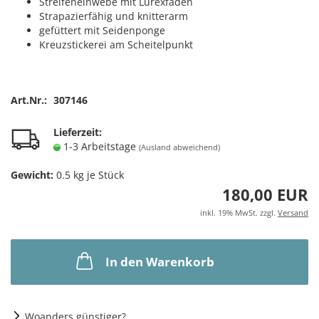
Streifeneinwebe mit Lurexfäden
Strapazierfähig und knitterarm
gefüttert mit Seidenponge
Kreuzstickerei am Scheitelpunkt
Art.Nr.:
307146
Lieferzeit:
1-3 Arbeitstage
(Ausland abweichend)
Gewicht:
0.5
kg je Stück
180,00 EUR
inkl. 19% MwSt. zzgl.
Versand
In den Warenkorb
Woanders günstiger?