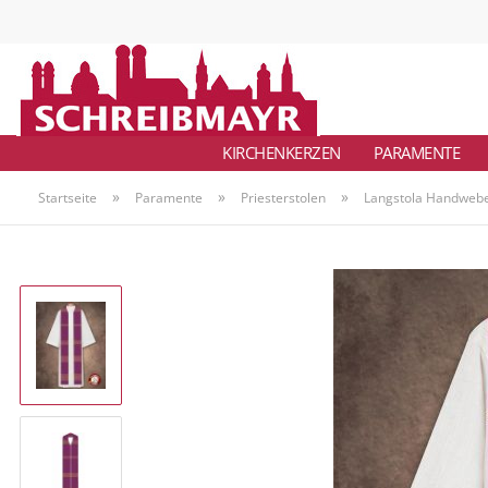
KIRCHENKERZEN
PARAMENTE
»
»
»
Startseite
Paramente
Priesterstolen
Langstola Handwebe 