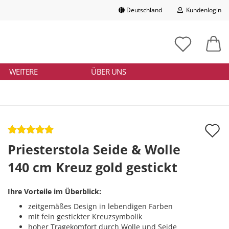
Deutschland
Kundenlogin
Lieferland
chbegriff
tikelnummer
E-Mail
ngeben
WEITERE
ÜBER UNS
Passwort
A
d
Priesterstola Seide & Wolle
Konto erstellen
M
140 cm Kreuz gold gestickt
Passwort vergessen?
Ihre Vorteile im Überblick:
zeitgemäßes Design in lebendigen Farben
mit fein gestickter Kreuzsymbolik
hoher Tragekomfort durch Wolle und Seide