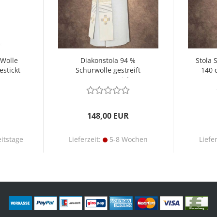
 Wolle
Diakonstola 94 %
Stola 
stickt
Schurwolle gestreift
140 
Kreuze gestickt
148,00 EUR
itstage
Lieferzeit:
5-8 Wochen
Liefe