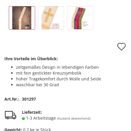
A
d
Ihre Vorteile im Überblick:
M
zeitgemäßes Design in lebendigen Farben
mit fein gestickter Kreuzsymbolik
hoher Tragekomfort durch Wolle und Seide
waschbar bei 30 Grad
Art.Nr.:
301297
Lieferzeit:
1-3 Arbeitstage
(Ausland abweichend)
Gewicht:
0.2
kg je Stück