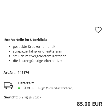
A
d
Ihre Vorteile im Überblick:
M
gestickte Kreuzornamentik
strapazierfähig und knitterarm
steilich mit vergoldetem Kettchen
die kostengünstige Alternative!
Art.Nr.:
141876
Lieferzeit:
1-3 Arbeitstage
(Ausland abweichend)
Gewicht:
0.2
kg je Stück
85,00 EUR