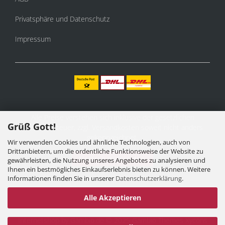
Privatsphäre und Datenschutz
Impressum
Alle Preise verstehen sich inklusive der gesetzlichen
Grüß Gott!
Mehrwertsteuer, zzgl.
Versandkosten
soweit nicht anders
gekennzeichnet.
Wir verwenden Cookies und ähnliche Technologien, auch von
Drittanbietern, um die ordentliche Funktionsweise der Website zu
Vertrag widerrufen
gewährleisten, die Nutzung unseres Angebotes zu analysieren und
Ihnen ein bestmögliches Einkaufserlebnis bieten zu können. Weitere
Informationen finden Sie in unserer
Datenschutzerklärung
.
Alle Akzeptieren
Internetshop
by Gambio.de © 2025 Gambio Themes
Xycons