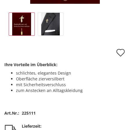
A
d
Ihre Vorteile im Überblick:
M
schlichtes, elegantes Design
Oberfläche zierversilbert
mit Sicherheitsverschluss
zum Anstecken an Alltagskleidung
Art.Nr.:
225111
Lieferzeit: