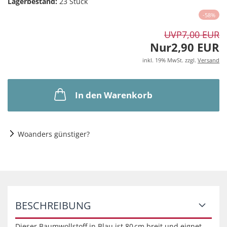
Lagerbestand:
23
Stück
-58%
UVP
7,00 EUR
Nur2,90 EUR
inkl. 19% MwSt. zzgl.
Versand
In den Warenkorb
Woanders günstiger?
BESCHREIBUNG
Dieser Baumwollstoff in Blau ist 80 cm breit und eignet