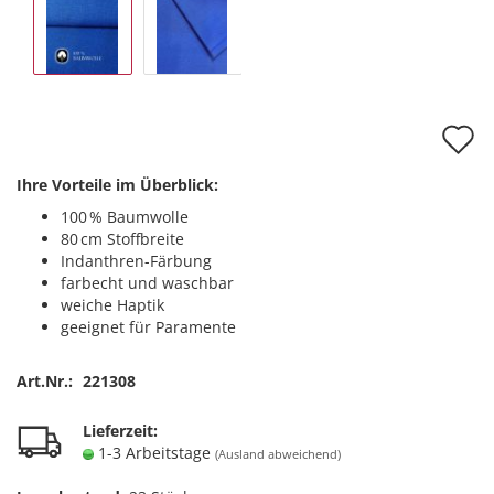
A
d
Ihre Vorteile im Überblick:
M
100 % Baumwolle
80 cm Stoffbreite
Indanthren-Färbung
farbecht und waschbar
weiche Haptik
geeignet für Paramente
Art.Nr.:
221308
Lieferzeit:
1-3 Arbeitstage
(Ausland abweichend)