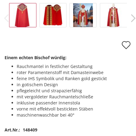
A
d
Einem echten Bischof würdig:
M
Rauchmantel in festlicher Gestaltung
roter Paramentenstoff mit Damasteinwebe
feine IHS Symbolik und Ranken gold gestickt
in gotischem Design
pflegeleicht und strapazierfähig
mit vergoldeter Rauchmantelschließe
inklusive passender Innenstola
vorne mit effektvoll bestickten Stäben
maschinenwaschbar bei 40°
Art.Nr.:
148409