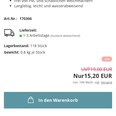
Frei von PVC und schädlichen Weichmachern
Langlebig, leicht und wasserabweisend
Art.Nr.:
170306
Lieferzeit:
1-3 Arbeitstage
(Ausland abweichend)
Lagerbestand:
118
Stück
Gewicht:
0.8
kg je Stück
-20%
UVP
19,00 EUR
Nur15,20 EUR
inkl. 19% MwSt. zzgl.
Versand
In den Warenkorb