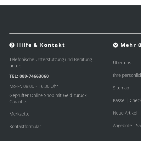
Hilfe & Kontakt
Mehr ü
Telefonische Unterstützung und Beratung
Über uns
unter:
Ihre persönlic
TEL: 089-74663060
Mo-Fr, 08:00 - 16:30 Uhr
Sitemap
Geprüfter Online Shop mit Geld-zurück-
Kasse | Chec
Garantie.
Neue Artikel
Merkzettel
Angebote - Sa
Kontaktformular