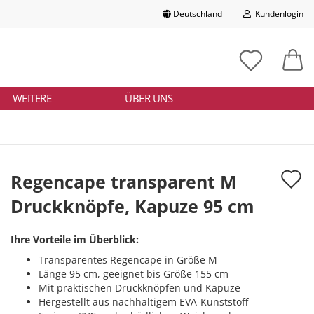
Deutschland
Kundenlogin
Lieferland
chbegriff
tikelnummer
E-Mail
ngeben
WEITERE
ÜBER UNS
Passwort
A
Regencape transparent M
d
Druckknöpfe, Kapuze 95 cm
Konto erstellen
M
Passwort vergessen?
Ihre Vorteile im Überblick:
Transparentes Regencape in Größe M
Länge 95 cm, geeignet bis Größe 155 cm
Mit praktischen Druckknöpfen und Kapuze
Hergestellt aus nachhaltigem EVA-Kunststoff