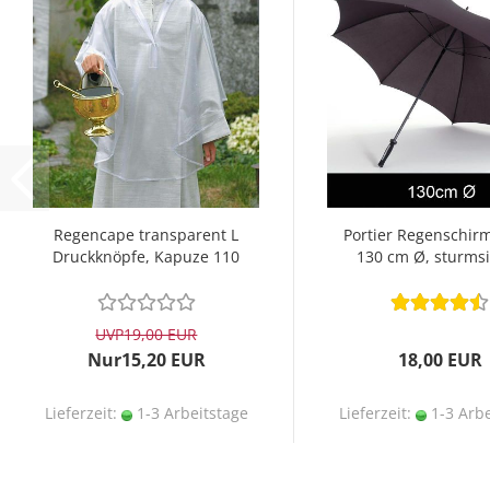
Regencape transparent L
Portier Regenschir
Druckknöpfe, Kapuze 110
130 cm Ø, sturms
cm
UVP
19,00 EUR
Nur15,20 EUR
18,00 EUR
Lieferzeit:
1-3 Arbeitstage
Lieferzeit:
1-3 Arbe