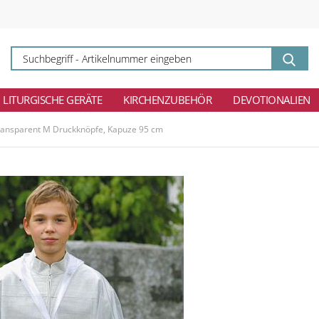
Su
-
Ar
ei
LITURGISCHE GERÄTE
KIRCHENZUBEHÖR
DEVOTIONALIEN
ransparent M Druckknöpfe, Kapuze 95 cm