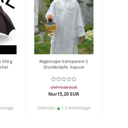
m 550 g
Regencape transparent S
icher
Druckknöpfe, Kapuze
UVP
19,00 EUR
Nur15,20 EUR
itstage
Lieferzeit:
1-3 Arbeitstage