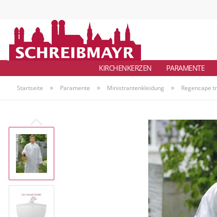
KIRCHENKERZEN
PARAMENTE
»
»
»
Startseite
Paramente
Ministrantenkleidung
Regencape t