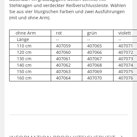
Stehkragen und verdeckter Reißverschlussleiste. Wählen
Sie aus vier liturgischen Farben und zwei Ausführungen
(mit und ohne Arm).
ohne Arm
rot
grün
violett
Länge
--
--
--
110 cm
407059
407065
407071
120 cm
407060
407066
407072
130 cm
407061
407067
407073
140 cm
407062
407068
407074
150 cm
407063
407069
407075
160 cm
407064
407070
407076