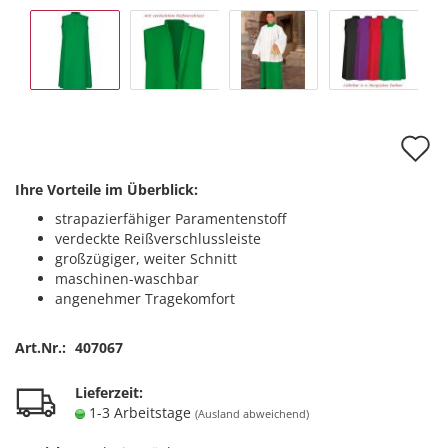
A
d
Ihre Vorteile im Überblick:
M
strapazierfähiger Paramentenstoff
verdeckte Reißverschlussleiste
großzügiger, weiter Schnitt
maschinen-waschbar
angenehmer Tragekomfort
Art.Nr.:
407067
Lieferzeit:
1-3 Arbeitstage
(Ausland abweichend)