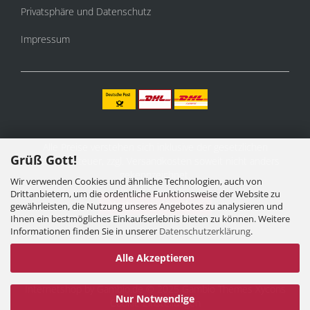
Privatsphäre und Datenschutz
Impressum
Alle Preise verstehen sich inklusive der gesetzlichen
Grüß Gott!
Mehrwertsteuer, zzgl.
Versandkosten
soweit nicht anders
gekennzeichnet.
Wir verwenden Cookies und ähnliche Technologien, auch von
Drittanbietern, um die ordentliche Funktionsweise der Website zu
Vertrag widerrufen
gewährleisten, die Nutzung unseres Angebotes zu analysieren und
Ihnen ein bestmögliches Einkaufserlebnis bieten zu können. Weitere
Informationen finden Sie in unserer
Datenschutzerklärung
.
Alle Akzeptieren
Internetshop
by Gambio.de © 2025 Gambio Themes
Xycons
Nur Notwendige
Cookie Einstellungen