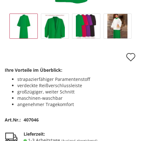
A
d
Ihre Vorteile im Überblick:
M
strapazierfähiger Paramentenstoff
verdeckte Reißverschlussleiste
großzügiger, weiter Schnitt
maschinen-waschbar
angenehmer Tragekomfort
Art.Nr.:
407046
Lieferzeit:
1-3 Arbeitstage
(Ausland abweichend)