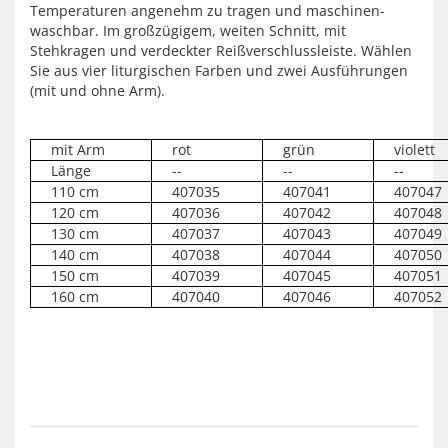
Temperaturen angenehm zu tragen und maschinen-
waschbar. Im großzügigem, weiten Schnitt, mit
Stehkragen und verdeckter Reißverschlussleiste. Wählen
Sie aus vier liturgischen Farben und zwei Ausführungen
(mit und ohne Arm).
mit Arm
rot
grün
violett
Länge
--
--
--
110 cm
407035
407041
407047
120 cm
407036
407042
407048
130 cm
407037
407043
407049
140 cm
407038
407044
407050
150 cm
407039
407045
407051
160 cm
407040
407046
407052