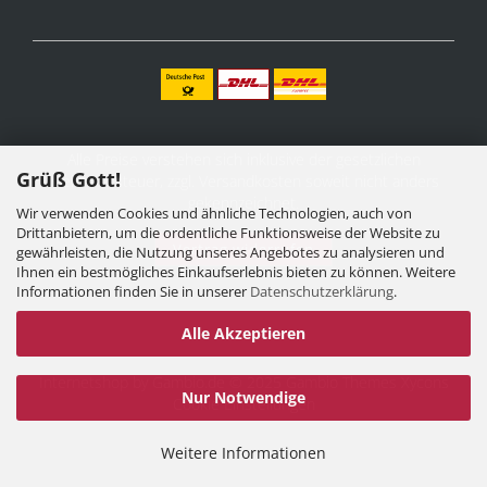
Alle Preise verstehen sich inklusive der gesetzlichen
Grüß Gott!
Mehrwertsteuer, zzgl.
Versandkosten
soweit nicht anders
gekennzeichnet.
Wir verwenden Cookies und ähnliche Technologien, auch von
Drittanbietern, um die ordentliche Funktionsweise der Website zu
Vertrag widerrufen
gewährleisten, die Nutzung unseres Angebotes zu analysieren und
Ihnen ein bestmögliches Einkaufserlebnis bieten zu können. Weitere
Informationen finden Sie in unserer
Datenschutzerklärung
.
Alle Akzeptieren
Internetshop
by Gambio.de © 2025 Gambio Themes
Xycons
Nur Notwendige
Cookie Einstellungen
Weitere Informationen