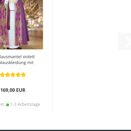
lausmantel violett
olauskleidung mit
Stola
169,00 EUR
eit:
1-3 Arbeitstage