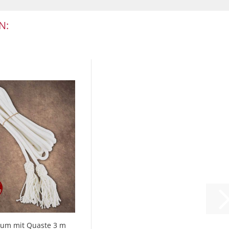
N:
lum mit Quaste 3 m