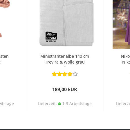
sten
Ministrantenalbe 140 cm
Niko
g
Trevira & Wolle grau
Nik
meliert
189,00 EUR
itstage
Lieferzeit:
1-3 Arbeitstage
Lieferz