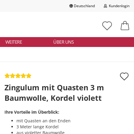
Deutschland
Kundenlogin
Lieferland
chbegriff
tikelnummer
E-Mail
ngeben
WEITERE
ÜBER UNS
Passwort
A
d
Zingulum mit Quasten 3 m
Konto erstellen
M
Baumwolle, Kordel violett
Passwort vergessen?
Ihre Vorteile im Überblick:
mit Quasten an den Enden
3 Meter lange Kordel
aus violetter Baumwolle