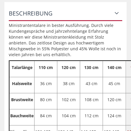
BESCHREIBUNG
Ministrantentalare in bester Ausführung. Durch viele
Kundengespräche und jahrzehntelange Erfahrung
können wir diese Ministrantenkleidung mit Stolz
anbieten. Das zeitlose Design aus hochwertigem
Mischgewebe in 55% Polyester und 45% Wolle ist noch in
vielen Jahren bei uns erhältlich.
Talarlänge
110 cm
120 cm
130 cm
140 cm
Halsweite
36 cm
38 cm
43 cm
45 cm
Brustweite
80 cm
102 cm
108 cm
120 cm
Bauchweite
84 cm
104 cm
112 cm
124 cm