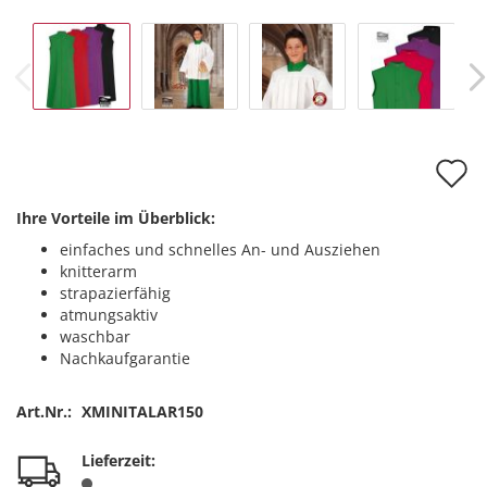
A
d
Ihre Vorteile im Überblick:
M
einfaches und schnelles An- und Ausziehen
knitterarm
strapazierfähig
atmungsaktiv
waschbar
Nachkaufgarantie
Art.Nr.:
XMINITALAR150
Lieferzeit: