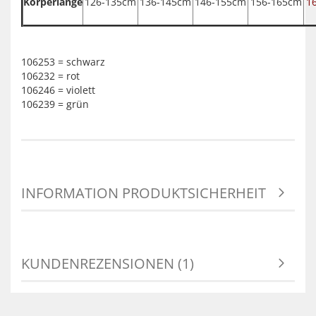
Körperlänge
126-135cm
136-145cm
146-155cm
156-165cm
1
106253 = schwarz
106232 = rot
106246 = violett
106239 = grün
INFORMATION PRODUKTSICHERHEIT
KUNDENREZENSIONEN (1)