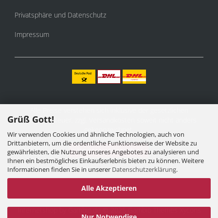
Privatsphäre und Datenschutz
Impressum
Alle Preise verstehen sich inklusive der gesetzlichen
Grüß Gott!
Mehrwertsteuer, zzgl.
Versandkosten
soweit nicht anders
gekennzeichnet.
Wir verwenden Cookies und ähnliche Technologien, auch von
Drittanbietern, um die ordentliche Funktionsweise der Website zu
Vertrag widerrufen
gewährleisten, die Nutzung unseres Angebotes zu analysieren und
Ihnen ein bestmögliches Einkaufserlebnis bieten zu können. Weitere
Informationen finden Sie in unserer
Datenschutzerklärung
.
Alle Akzeptieren
Internetshop
by Gambio.de © 2025 Gambio Themes
Xycons
Nur Notwendige