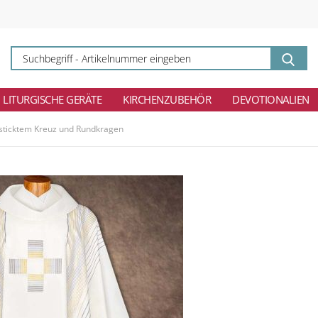
Su
-
Ar
ei
LITURGISCHE GERÄTE
KIRCHENZUBEHÖR
DEVOTIONALIEN
esticktem Kreuz und Rundkragen