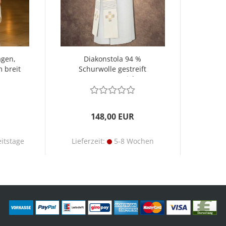
agen,
Diakonstola 94 %
 breit
Schurwolle gestreift
Kreuze gestickt
148,00 EUR
itstage
Lieferzeit:
5-8 Wochen