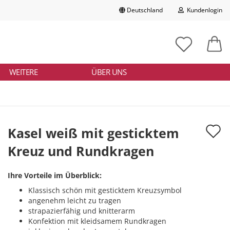
Deutschland
Kundenlogin
Lieferland
chbegriff
tikelnummer
E-Mail
ngeben
WEITERE
ÜBER UNS
Passwort
A
Kasel weiß mit gesticktem
d
Kreuz und Rundkragen
Konto erstellen
M
Passwort vergessen?
Ihre Vorteile im Überblick:
Klassisch schön mit gesticktem Kreuzsymbol
angenehm leicht zu tragen
strapazierfähig und knitterarm
Konfektion mit kleidsamem Rundkragen