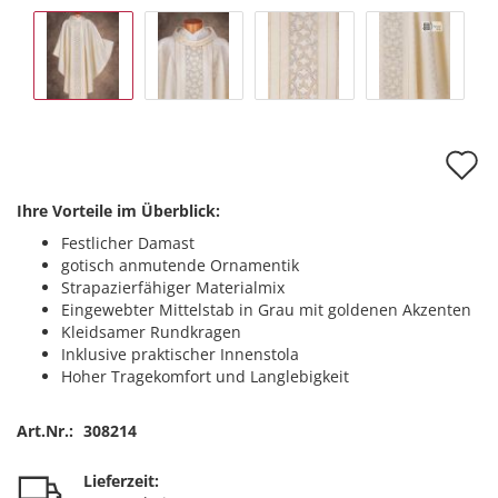
A
d
Ihre Vorteile im Überblick:
M
Festlicher Damast
gotisch anmutende Ornamentik
Strapazierfähiger Materialmix
Eingewebter Mittelstab in Grau mit goldenen Akzenten
Kleidsamer Rundkragen
Inklusive praktischer Innenstola
Hoher Tragekomfort und Langlebigkeit
Art.Nr.:
308214
Lieferzeit: