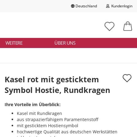
Deutschland
Kundenlogin
Lieferland
chbegriff
tikelnummer
E-Mail
ngeben
WEITERE
ÜBER UNS
Passwort
A
Kasel rot mit gesticktem
d
Symbol Hostie, Rundkragen
Konto erstellen
M
Passwort vergessen?
Ihre Vorteile im Überblick:
Kasel mit Rundkragen
aus strapazierfähigem Paramentenstoff
mit gesticktem Hostiensymbol
hochwertige Qualität aus deutschen Werkstätten