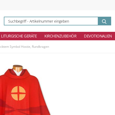
Su
-
Ar
ei
LITURGISCHE GERÄTE
KIRCHENZUBEHÖR
DEVOTIONALIEN
ticktem Symbol Hostie, Rundkragen