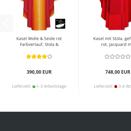
Kasel Wolle & Seide rot
Kasel mit Stola, gef
Farbverlauf, Stola &
rot, Jacquard m
Kragen
Kreuzdekor
390,00 EUR
748,00 EUR
Lieferzeit:
1-3 Arbeitstage
Lieferzeit:
3-4 W