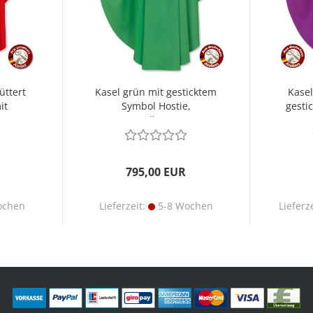
üttert
Kasel grün mit gesticktem
Kasel
it
Symbol Hostie,
gesti
Rundkragen
795,00 EUR
ochen
Lieferzeit:
5-8 Wochen
Lieferz