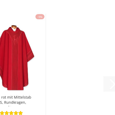
-9%
 rot mit Mittelstab
HS, Rundkragen,
gefüttert