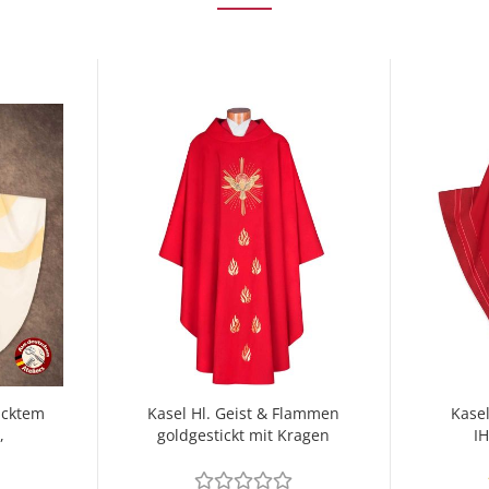
icktem
Kasel Hl. Geist & Flammen
Kasel
,
goldgestickt mit Kragen
I