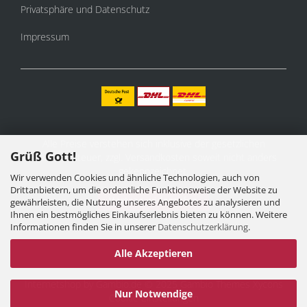
Privatsphäre und Datenschutz
Impressum
Alle Preise verstehen sich inklusive der gesetzlichen
Grüß Gott!
Mehrwertsteuer, zzgl.
Versandkosten
soweit nicht anders
gekennzeichnet.
Wir verwenden Cookies und ähnliche Technologien, auch von
Drittanbietern, um die ordentliche Funktionsweise der Website zu
Vertrag widerrufen
gewährleisten, die Nutzung unseres Angebotes zu analysieren und
Ihnen ein bestmögliches Einkaufserlebnis bieten zu können. Weitere
Informationen finden Sie in unserer
Datenschutzerklärung
.
Alle Akzeptieren
Internetshop
by Gambio.de © 2025 Gambio Themes
Xycons
Nur Notwendige
Cookie Einstellungen