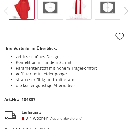
A
d
Ihre Vorteile im Überblick:
M
zeitlos schönes Design
Konfektion in rundem Schnitt
Paramentenstoff mit hohem Tragekomfort
gefüttert mit Seidenponge
strapazierfähig und knitterarm
die kostengünstige Alternative!
Art.Nr.:
104837
Lieferzeit:
3-4 Wochen
(Ausland abweichend)