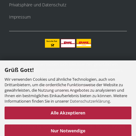
Privatsphäre und Datenschutz
Impressum
Alle Preise verstehen sich inklusive der gesetzlichen
Grüß Gott!
Mehrwertsteuer, zzgl.
Versandkosten
soweit nicht anders
gekennzeichnet.
Wir verwenden Cookies und ähnliche Technologien, auch von
Drittanbietern, um die ordentliche Funktionsweise der Website zu
Vertrag widerrufen
gewährleisten, die Nutzung unseres Angebotes zu analysieren und
Ihnen ein bestmögliches Einkaufserlebnis bieten zu können. Weitere
Informationen finden Sie in unserer
Datenschutzerklärung
.
Alle Akzeptieren
Internetshop
by Gambio.de © 2025 Gambio Themes
Xycons
Nur Notwendige
Cookie Einstellungen