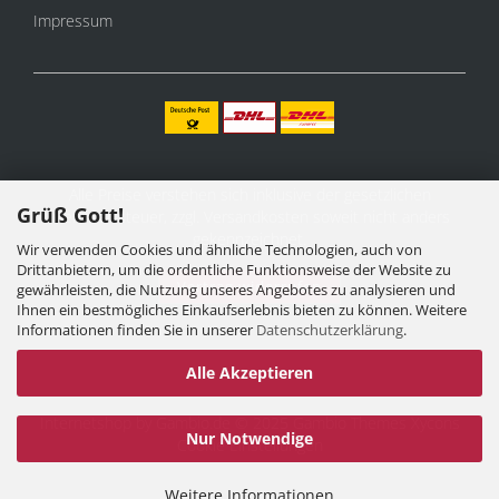
Impressum
Alle Preise verstehen sich inklusive der gesetzlichen
Grüß Gott!
Mehrwertsteuer, zzgl.
Versandkosten
soweit nicht anders
gekennzeichnet.
Wir verwenden Cookies und ähnliche Technologien, auch von
Drittanbietern, um die ordentliche Funktionsweise der Website zu
Vertrag widerrufen
gewährleisten, die Nutzung unseres Angebotes zu analysieren und
Ihnen ein bestmögliches Einkaufserlebnis bieten zu können. Weitere
Informationen finden Sie in unserer
Datenschutzerklärung
.
Alle Akzeptieren
Internetshop
by Gambio.de © 2025 Gambio Themes
Xycons
Nur Notwendige
Cookie Einstellungen
Weitere Informationen