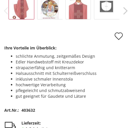
A
d
Ihre Vorteile im Überblick:
M
schlichte Anmutung, zeitgemäßes Design
Edler Handwebstoff mit Kreuzdekor
strapazierfähig und knitterarm
Halsausschnitt mit Schulterreißverschluss
inklusive schmaler Innenstola
hochwertige Verarbeitung
pflegeleicht und schmutzabweisend
gut geeignet für Gaudete und Lätare
Art.Nr.:
403632
Lieferzeit: