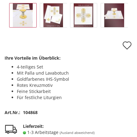
A
d
Ihre Vorteile im Überblick:
M
4-teiliges Set
Mit Palla und Lavabotuch
Goldfarbenes IHS-Symbol
Rotes Kreuzmotiv
Feine Stickarbeit
Für festliche Liturgien
Art.Nr.:
104868
Lieferzeit:
1-3 Arbeitstage
(Ausland abweichend)