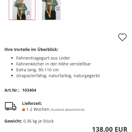
A
d
Ihre Vorteile im Überblick:
M
Fahnentragegurt aus Leder
Fahnenköcher in der Höhe verstellbar
Extra lang, 90-110 cm
strapazierfähig, naturfarbig, naturgegerbt
Art.Nr.:
103404
Lieferzeit:
1-2 Wochen
(Ausland abweichend)
Gewicht:
0.36
kg je Stück
138,00 EUR