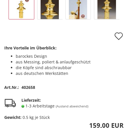
A
d
Ihre Vorteile im Überblick:
M
barockes Design
aus Messing, poliert & anlaufgeschützt
die Köpfe sind abschraubbar
aus deutschen Werkstätten
Art.Nr.:
402658
Lieferzeit:
1-3 Arbeitstage
(Ausland abweichend)
Gewicht:
0.5
kg je Stück
159,00 EUR