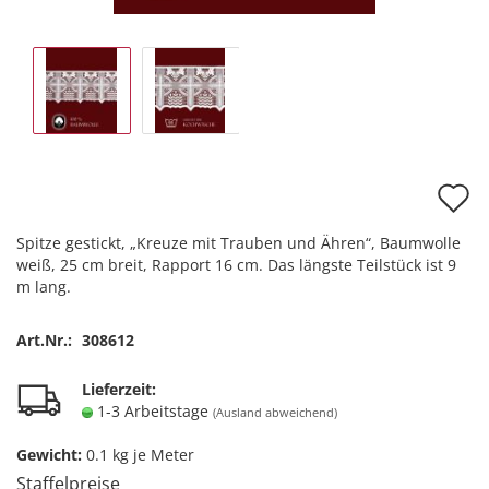
A
d
Spitze gestickt, „Kreuze mit Trauben und Ähren“, Baumwolle
M
weiß, 25 cm breit, Rapport 16 cm. Das längste Teilstück ist 9
m lang.
Art.Nr.:
308612
Lieferzeit:
1-3 Arbeitstage
(Ausland abweichend)
Gewicht:
0.1
kg je Meter
Staffelpreise