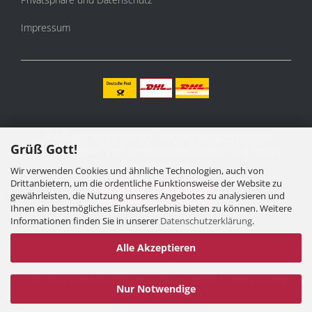
Impressum
Alle Preise verstehen sich inklusive der gesetzlichen
Grüß Gott!
Mehrwertsteuer, zzgl.
Versandkosten
soweit nicht anders
gekennzeichnet.
Wir verwenden Cookies und ähnliche Technologien, auch von
Drittanbietern, um die ordentliche Funktionsweise der Website zu
Vertrag widerrufen
gewährleisten, die Nutzung unseres Angebotes zu analysieren und
Ihnen ein bestmögliches Einkaufserlebnis bieten zu können. Weitere
Informationen finden Sie in unserer
Datenschutzerklärung
.
Alle Akzeptieren
Internetshop
by Gambio.de © 2025 Gambio Themes
Xycons
Nur Notwendige
Cookie Einstellungen