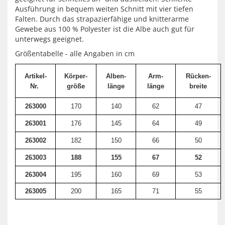
Ausführung in bequem weiten Schnitt mit vier tiefen
Falten. Durch das strapazierfähige und knitterarme
Gewebe aus 100 % Polyester ist die Albe auch gut für
unterwegs geeignet.
Größentabelle - alle Angaben in cm
Artikel-
Körper-
Alben-
Arm-
Rücken-
Nr.
größe
länge
länge
breite
263000
170
140
62
47
263001
176
145
64
49
263002
182
150
66
50
263003
188
155
67
52
263004
195
160
69
53
263005
200
165
71
55