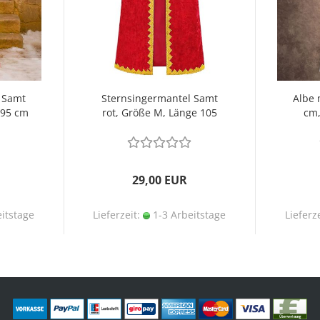
 Samt
Sternsingermantel Samt
Albe 
 95 cm
rot, Größe M, Länge 105
cm,
cm
29,00 EUR
itstage
Lieferzeit:
1-3 Arbeitstage
Lieferz