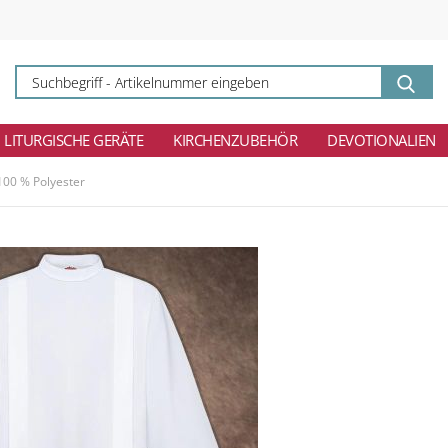
Su
-
Ar
ei
LITURGISCHE GERÄTE
KIRCHENZUBEHÖR
DEVOTIONALIEN
100 % Polyester