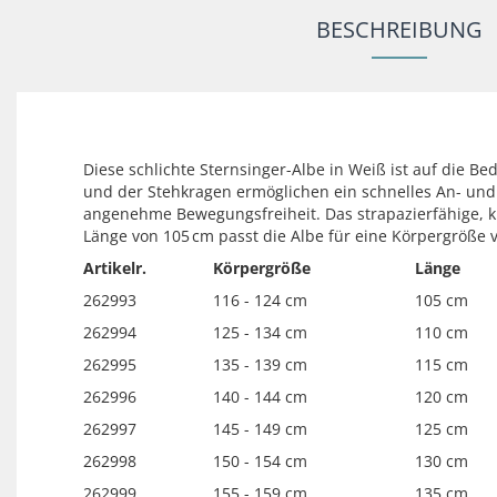
BESCHREIBUNG
Diese schlichte Sternsinger-Albe in Weiß ist auf die B
und der Stehkragen ermöglichen ein schnelles An- und A
angenehme Bewegungsfreiheit. Das strapazierfähige, k
Länge von 105 cm passt die Albe für eine Körpergröße 
Artikelr.
Körpergröße
Länge
262993
116 - 124 cm
105 cm
262994
125 - 134 cm
110 cm
262995
135 - 139 cm
115 cm
262996
140 - 144 cm
120 cm
262997
145 - 149 cm
125 cm
262998
150 - 154 cm
130 cm
262999
155 - 159 cm
135 cm