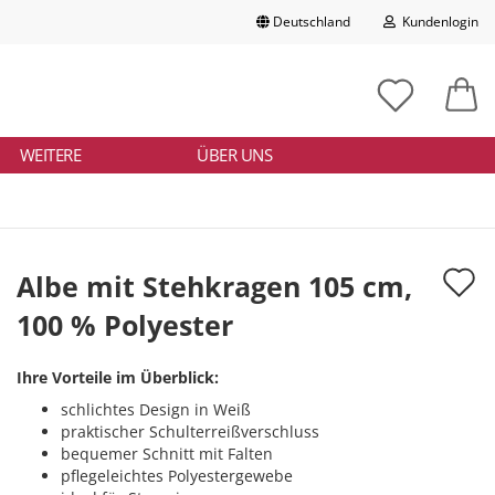
Deutschland
Kundenlogin
Lieferland
chbegriff
tikelnummer
E-Mail
ngeben
WEITERE
ÜBER UNS
Passwort
A
Albe mit Stehkragen 105 cm,
d
100 % Polyester
Konto erstellen
M
Passwort vergessen?
Ihre Vorteile im Überblick:
schlichtes Design in Weiß
praktischer Schulterreißverschluss
bequemer Schnitt mit Falten
pflegeleichtes Polyestergewebe