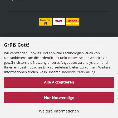
Alle Preise verstehen sich inklusive der gesetzlichen
Grüß Gott!
Mehrwertsteuer, zzgl.
Versandkosten
soweit nicht anders
gekennzeichnet.
Wir verwenden Cookies und ähnliche Technologien, auch von
Drittanbietern, um die ordentliche Funktionsweise der Website zu
Vertrag widerrufen
gewährleisten, die Nutzung unseres Angebotes zu analysieren und
Ihnen ein bestmögliches Einkaufserlebnis bieten zu können. Weitere
Informationen finden Sie in unserer
Datenschutzerklärung
.
Alle Akzeptieren
Internetshop
by Gambio.de © 2025 Gambio Themes
Xycons
Nur Notwendige
Cookie Einstellungen
Weitere Informationen