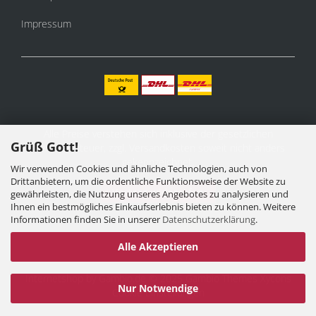
Impressum
Alle Preise verstehen sich inklusive der gesetzlichen
Grüß Gott!
Mehrwertsteuer, zzgl.
Versandkosten
soweit nicht anders
gekennzeichnet.
Wir verwenden Cookies und ähnliche Technologien, auch von
Drittanbietern, um die ordentliche Funktionsweise der Website zu
Vertrag widerrufen
gewährleisten, die Nutzung unseres Angebotes zu analysieren und
Ihnen ein bestmögliches Einkaufserlebnis bieten zu können. Weitere
Informationen finden Sie in unserer
Datenschutzerklärung
.
Alle Akzeptieren
Internetshop
by Gambio.de © 2025 Gambio Themes
Xycons
Nur Notwendige
Cookie Einstellungen