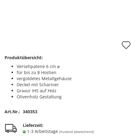
A
d
Produktübersicht:
M
Versehpatene 6 cm ⌀
für bis zu 8 Hostien
vergoldetes Metallgehäuse
Deckel mit Scharnier
Gravur IHS auf Holz
Olivenholz Gestaltung
Art.Nr.:
340353
Lieferzeit:
1-3 Arbeitstage
(Ausland abweichend)