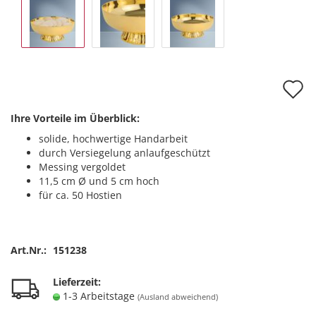
A
d
Ihre Vorteile im Überblick:
M
solide, hochwertige Handarbeit
durch Versiegelung anlaufgeschützt
Messing vergoldet
11,5 cm Ø und 5 cm hoch
für ca. 50 Hostien
Art.Nr.:
151238
Lieferzeit:
1-3 Arbeitstage
(Ausland abweichend)