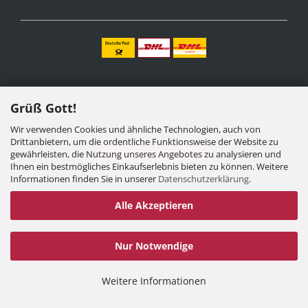
Alle Preise verstehen sich inklusive der gesetzlichen
Grüß Gott!
Mehrwertsteuer, zzgl.
Versandkosten
soweit nicht anders
gekennzeichnet.
Wir verwenden Cookies und ähnliche Technologien, auch von
Drittanbietern, um die ordentliche Funktionsweise der Website zu
Vertrag widerrufen
gewährleisten, die Nutzung unseres Angebotes zu analysieren und
Ihnen ein bestmögliches Einkaufserlebnis bieten zu können. Weitere
Informationen finden Sie in unserer
Datenschutzerklärung
.
Alle Akzeptieren
Internetshop
by Gambio.de © 2025 Gambio Themes
Xycons
Nur Notwendige
Cookie Einstellungen
Weitere Informationen